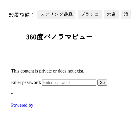
設置設備：
スプリング遊具
ブランコ
水道
滑
360度パノラマビュー