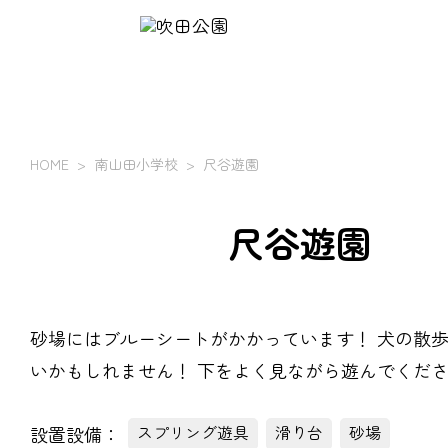
HOME
南山田小学校
尺谷遊園
尺谷遊園
砂場にはブルーシートがかかっています！ 犬の散
いかもしれません！ 下をよく見ながら遊んでくだ
設置設備：
スプリング遊具
滑り台
砂場