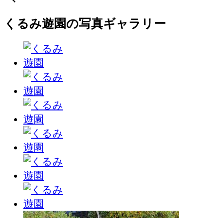
くるみ遊園の写真ギャラリー