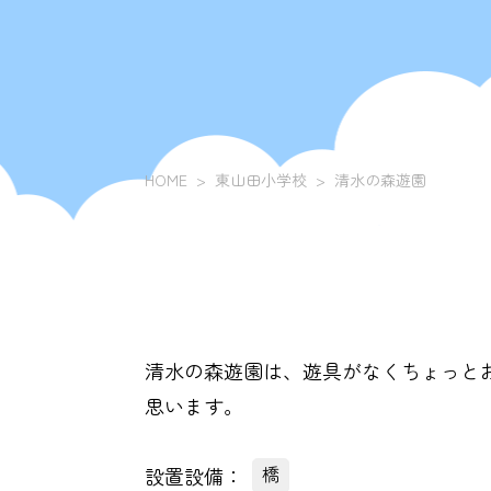
HOME
東山田小学校
清水の森遊園
清水の森遊園は、遊具がなくちょっと
思います。
設置設備：
橋