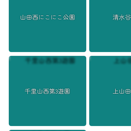
山田西にこにこ公園
清水
千里山西第3遊園
上山